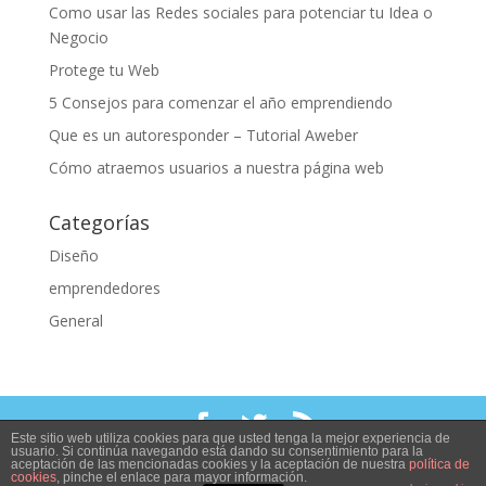
Como usar las Redes sociales para potenciar tu Idea o
Negocio
Protege tu Web
5 Consejos para comenzar el año emprendiendo
Que es un autoresponder – Tutorial Aweber
Cómo atraemos usuarios a nuestra página web
Categorías
Diseño
emprendedores
General
Este sitio web utiliza cookies para que usted tenga la mejor experiencia de
usuario. Si continúa navegando está dando su consentimiento para la
MiAppMóvil. Todos los derechos reservados © 2018
aceptación de las mencionadas cookies y la aceptación de nuestra
política de
cookies
, pinche el enlace para mayor información.
Términos y Condiciones del Contraro